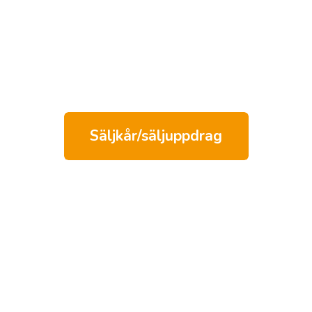
Säljkår/säljuppdrag